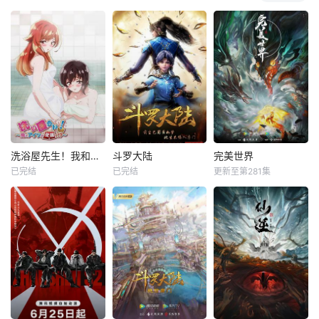
洗浴屋先生！我和那家伙在女浴池！？
斗罗大陆
完美世界
已完结
已完结
更新至第281集