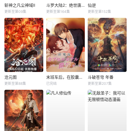
斩神之凡尘神域Ⅱ
斗罗大陆2：绝世唐门
仙逆
更新至第09集
更新至第164集
更新至第152集
沧元图
末班车后，在胶囊旅馆向上司传递微热的夜晚
斗破苍穹 年番
更新至第88集
已完结
更新至第207集