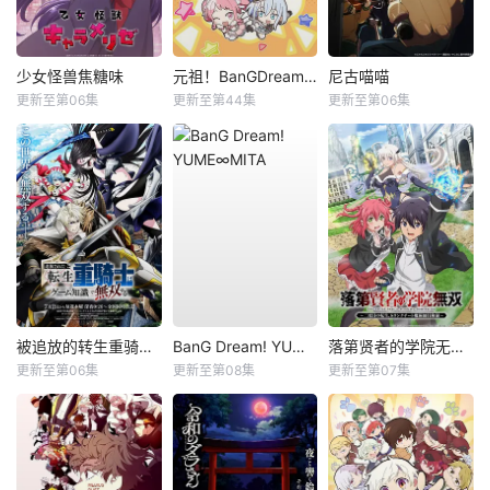
少女怪兽焦糖味
元祖！BanGDream酱
尼古喵喵
更新至第06集
更新至第44集
更新至第06集
被追放的转生重骑士用游戏知识开无双
BanG Dream! YUME∞MITA
落第贤者的学院无双第二回转生，S等级作弊魔术师冒险记
更新至第06集
更新至第08集
更新至第07集