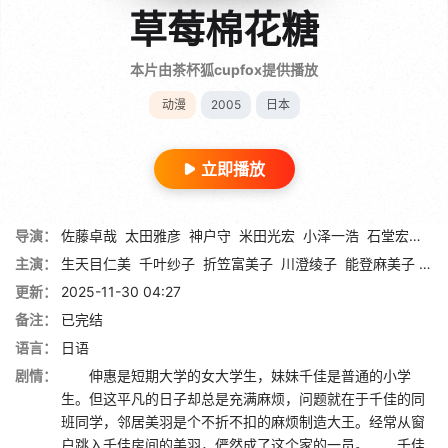
草莓棉花糖
本片由茶杯狐cupfox提供播放
动漫
2005
日本
立即播放
导演：
佐藤卓哉
太田雅彦
神户守
米田光宏
小泽一浩
石堂宏之
楠
主演：
生天目仁美
千叶纱子
折笠富美子
川澄绫子
能登麻美子
皆
更新：
2025-11-30 04:27
备注：
已完结
语言：
日语
剧情：
伸惠是短期大学的女大学生，妹妹千佳是普通的小学
生。但这平凡的日子却总是充满麻烦，问题就在于千佳的同
班同学，邻居美羽是个不折不扣的麻烦制造大王。经常从窗
户跳入千佳房间的美羽，俨然成了这个家的一员。 千佳