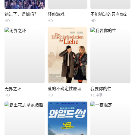
错过了，遗憾吗？
轻佻游戏
不能错过的只有你2
HD
HD
HD
无界之环
爱的不确定性原理
我要你的性
HD
HD
TC中字