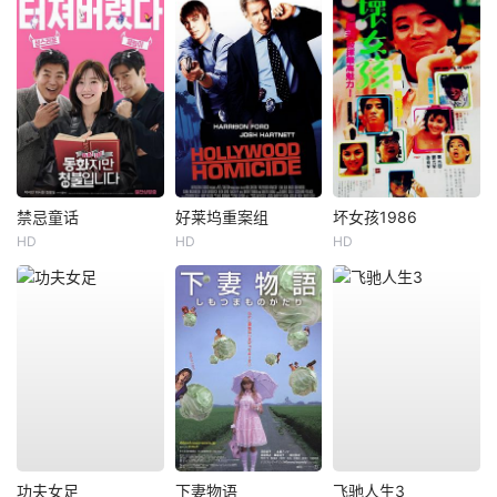
禁忌童话
好莱坞重案组
坏女孩1986
HD
HD
HD
功夫女足
下妻物语
飞驰人生3