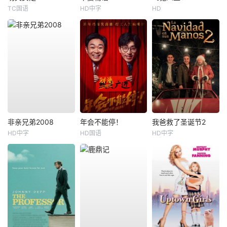
TC国语
HD中字
HD
非亲兄弟2008
年会不能停！
我爸救了圣诞节2
HD中字
HD国语
HD中字