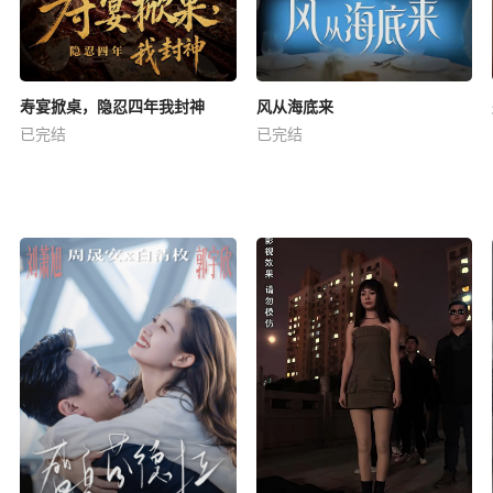
寿宴掀桌，隐忍四年我封神
风从海底来
已完结
已完结