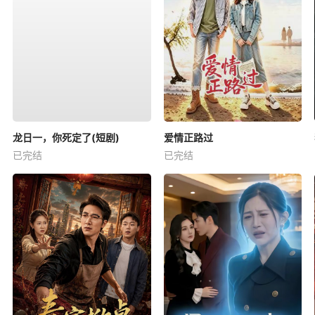
龙日一，你死定了(短剧)
爱情正路过
已完结
已完结