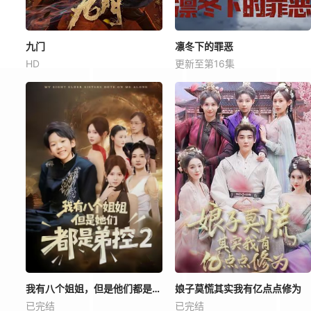
九门
凛冬下的罪恶
HD
更新至第16集
我有八个姐姐，但是他们都是弟控2
娘子莫慌其实我有亿点点修为
已完结
已完结