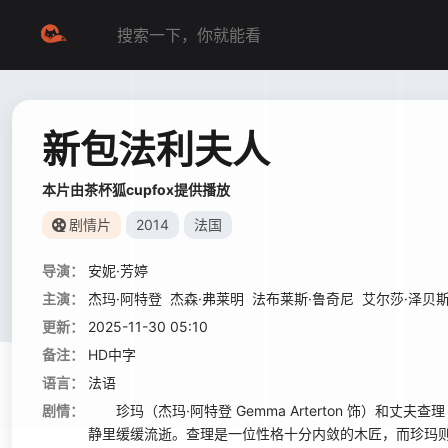
新包法利夫人
本片由茶杯狐cupfox提供播放
剧情片
2014
法国
导演：
安妮·芳婷
主演：
杰玛·阿特登
杰森·弗莱明
法布莱斯·鲁奇尼
艾尔莎·泽贝
更新：
2025-11-30 05:10
备注：
HD中字
语言：
法语
剧情：
珍玛（杰玛·阿特登 Gemma Arterton 饰）和丈夫查
静里缓缓流逝。查理是一位性格十分内敛的木匠，而珍玛则是