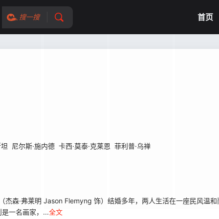
首页
搜一搜
斯坦
尼尔斯·施内德
卡西·莫泰·克莱恩
菲利普·乌禅
理（杰森·弗莱明 Jason Flemyng 饰）结婚多年，两人生活在一座民
一名画家，...
全文