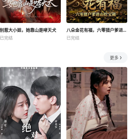
别惹大小姐，她靠山是哮天犬
八朵金花有福，六零猎户爹进山挖宝藏
已完结
已完结
更多