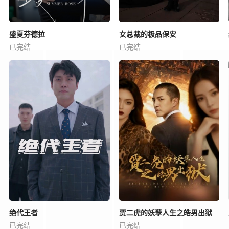
盛夏芬德拉
女总裁的极品保安
已完结
已完结
绝代王者
贾二虎的妖孽人生之皓男出狱
已完结
已完结