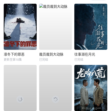
凛冬下的罪恶
裁员裁到大动脉
往事溺在月光
更新至第18集
已完结
已完结