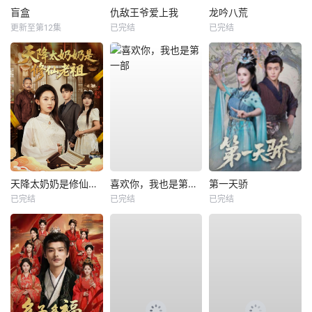
盲盒
仇敌王爷爱上我
龙吟八荒
更新至第12集
已完结
已完结
天降太奶奶是修仙老祖
喜欢你，我也是第一部
第一天骄
已完结
已完结
已完结