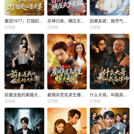
重回1977，打猎赶山娶老婆
杀神归来，横压天下无敌
因果系统：我夺气运救苍生
已完结
已完结
已完结
前妻送我的离婚大礼包
雇佣兵荒岛求生爆火出圈第二季
什么大哥，叫我高律师
已完结
已完结
已完结