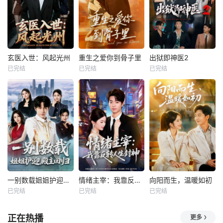
玄医入世：风起光州
重生之爱你到骨子里
出狱即神医2
已完结
已完结
已完结
一别数载姐姐护迎殿主回归
情绪主宰：我靠反转人生封神
向阳而生，温暖如初
已完结
已完结
已完结
正在热播
更多