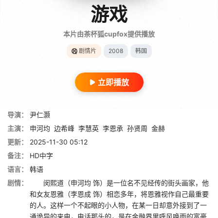
游戏
本片由茶杯狐cupfox提供播放
剧情片
2008
韩国
立即播放
导演：
尹仁灏
主演：
申河均
边希峰
李慧英
李恩承
孙贤周
金赫
更新：
2025-11-30 05:12
备注：
HD中字
语言：
韩语
剧情：
闵熙道（申河均 饰）是一位名不见经传的街头画家，他
和女友恩雅（李恩成 饰）相恋多年，将恩雅视作自己最重要
的人。这样一个不起眼的小人物，在某一日却意外接到了一
通诡异的来电，电话那头的，是在金融界里呼风唤雨的富豪