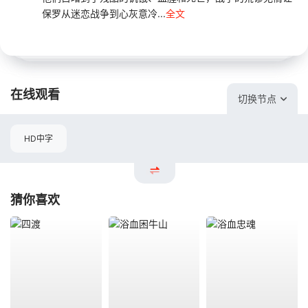
保罗从迷恋战争到心灰意冷...
全文
在线观看
切换节点
HD中字
猜你喜欢