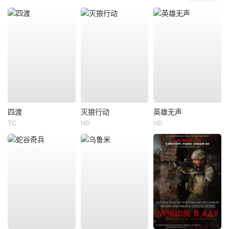
四渡
灭狼行动
英雄无声
TC
HD
HD