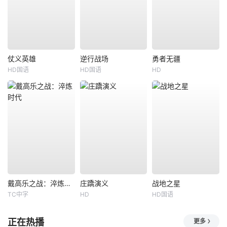
仗义英雄
逆行战场
勇者无疆
HD国语
HD国语
HD
戴高乐之战：淬炼时代
庄蹻演义
战地之星
TC中字
HD
HD国语
正在热播
更多