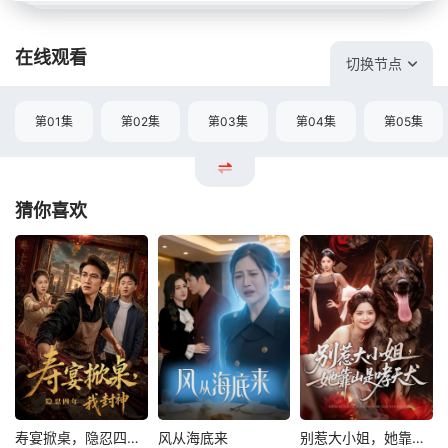
在线观看
切换节点
第01集
第02集
第03集
第04集
第05集
猜你喜欢
寿宴掀桌，隐忍四年我封神
风从海底来
别惹大小姐，她靠山是哮天犬