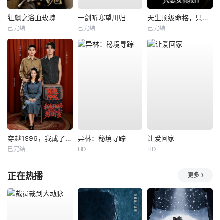
狂飙之浴血玫瑰
一剑听寒望川归
天生顶级命格，只想安稳度日
已完结
已完结
已完结
穿越1996，我成了我妈男闺蜜
异林：秘境寻踪
让爱回家
已完结
HD
HD
正在热播
更多