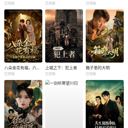
已完结
已完结
已完结
八朵金花有福，六零猎户爹进山挖宝藏
上城之下：犯上者
箱子里的大明
已完结
已完结
已完结