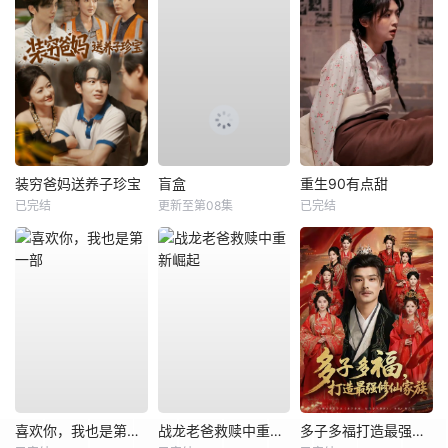
装穷爸妈送养子珍宝
盲盒
重生90有点甜
已完结
更新至第08集
已完结
喜欢你，我也是第一部
战龙老爸救赎中重新崛起
多子多福打造最强修仙家族