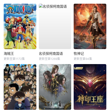
海贼王
名侦探柯南国语
牧神记
更新至第1172集
更新至第1269集
更新至第94集