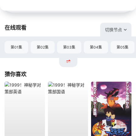
在线观看
切换节点
第01集
第02集
第03集
第04集
第05集
猜你喜欢