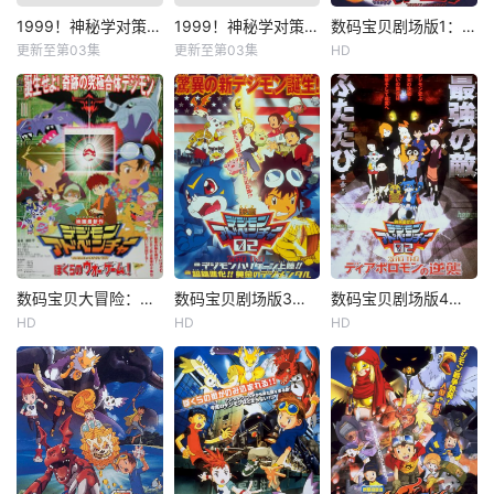
1999！神秘学对策部英语
1999！神秘学对策部国语
数码宝贝剧场版1：滚球兽诞生之谜
更新至第03集
更新至第03集
HD
数码宝贝大冒险：我们的战争游戏！
数码宝贝剧场版3：前篇・数码兽飓风登陆！！后篇・超绝进化！
数码宝贝剧场版4：超恶魔兽的反击
HD
HD
HD