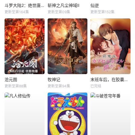
斗罗大陆2：绝世唐门
斩神之凡尘神域Ⅱ
仙逆
更新至第164集
更新至第09集
更新至第152集
沧元图
牧神记
末班车后，在胶囊旅馆向上司传递微热的夜晚
更新至第88集
更新至第94集
已完结