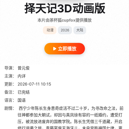
择天记3D动画版
本片由茶杯狐cupfox提供播放
动漫
2026
大陆
立即播放
导演：
曾元俊
主演：
内详
更新：
2026-07-11 10:15
备注：
已完结
语言：
国语
剧情：
西宁少年陈长生身患奇症活不过二十岁，为寻改命之法，前
往神都参加大朝试，却因与真凤徐有容的一纸婚约，遭受打
压，被流放进废弃的国教学院。陈长生凭借三千道藏，开启
修行逆袭之旅，青藤宴废天海牙儿，未央宫胜神国七律，更