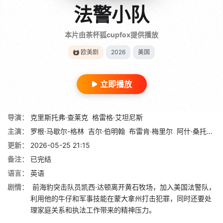
法警小队
本片由茶杯狐cupfox提供播放
欧美剧
2026
美国
立即播放
导演：
克里斯托弗·查莱克
格雷格·艾坦尼斯
主演：
罗根·马歇尔-格林
吉尔·伯明翰
布雷肯·梅里尔
阿什·桑托斯
更新：
2026-05-25 21:15
备注：
已完结
语言：
英语
剧情：
前海豹突击队员凯西·达顿离开黄石牧场，加入美国法警队，
利用他的牛仔和军事技能在蒙大拿州打击犯罪，同时还要处
理家庭关系和执法工作带来的精神压力。