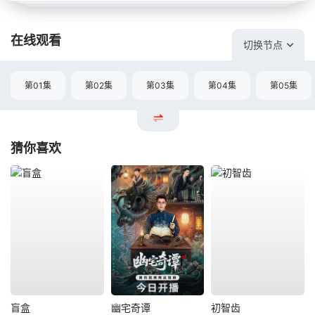
在线观看
切换节点
第01集
第02集
第03集
第04集
第05集
猜你喜欢
盲盒
幽宅奇谭
初智齿