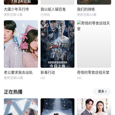
大唐少年天行传
我以纸人镇百鬼
我们的排练
更新至第12集
已完结
更新至第04集
老公要求我去出轨
斩毒行动
奇怪的零食店钱天堂
更新至第05集
HD
HD
正在热播
更多