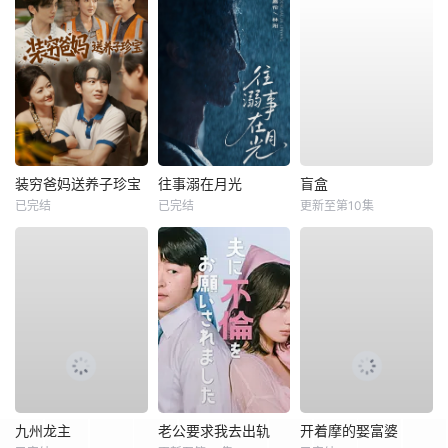
装穷爸妈送养子珍宝
往事溺在月光
盲盒
已完结
已完结
更新至第10集
九州龙主
老公要求我去出轨
开着摩的娶富婆