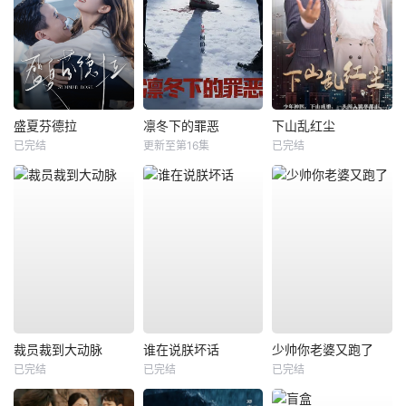
盛夏芬德拉
凛冬下的罪恶
下山乱红尘
已完结
更新至第16集
已完结
裁员裁到大动脉
谁在说朕坏话
少帅你老婆又跑了
已完结
已完结
已完结