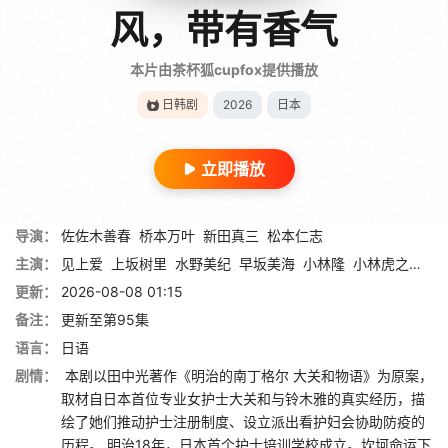
风，带有香气
本片由茶杯狐cupfox提供播放
日韩剧
2026
日本
立即播放
导演：
佐佐木善春
桥本万叶
新田真三
松本仁志
主演：
见上爱
上坂树里
水野美纪
早坂美海
小林隆
小林虎之介
津
更新：
2026-08-08 01:15
备注：
更新至第95集
语言：
日语
剧情：
本剧以田中光著作《明治的南丁格尔 大关和物语》为原案，
取材自日本首位专业女护士大关和与铃木雅的真实经历，描
绘了她们推动护士注册制度、设立派出看护妇会协助防疫的
历程。 明治18年，日本首个护士培训学校成立。坎坷命运下