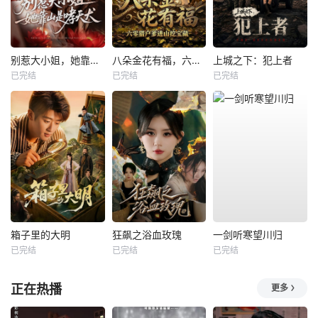
别惹大小姐，她靠山是哮天犬
八朵金花有福，六零猎户爹进山挖宝藏
上城之下：犯上者
已完结
已完结
已完结
箱子里的大明
狂飙之浴血玫瑰
一剑听寒望川归
已完结
已完结
已完结
正在热播
更多