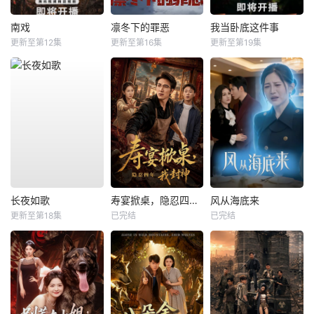
南戏
凛冬下的罪恶
我当卧底这件事
更新至第12集
更新至第16集
更新至第19集
长夜如歌
寿宴掀桌，隐忍四年我封神
风从海底来
更新至第18集
已完结
已完结