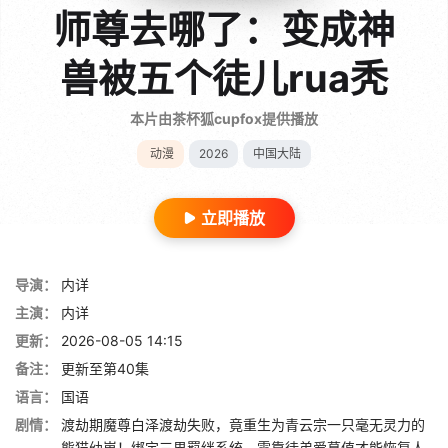
师尊去哪了：变成神
兽被五个徒儿rua秃
本片由茶杯狐cupfox提供播放
动漫
2026
中国大陆
立即播放
导演：
内详
主演：
内详
更新：
2026-08-05 14:15
备注：
更新至第40集
语言：
国语
剧情：
渡劫期魔尊白泽渡劫失败，竟重生为青云宗一只毫无灵力的
熊猫幼崽！绑定三界羁绊系统，需靠徒弟爱慕值才能恢复人