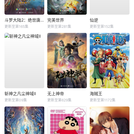
斗罗大陆2：绝世唐门
完美世界
仙逆
更新至第165集
更新至第281集
更新至第152集
斩神之凡尘神域Ⅱ
无上神帝
海贼王
更新至第09集
更新至第629集
更新至第1172集