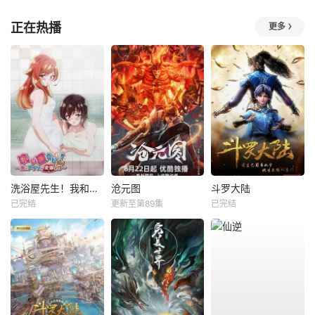
正在热播
更多
洗浴屋先生！我和那家伙在女浴池！？
沧元图
斗罗大陆
已完结
更新至第89集
已完结