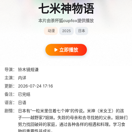
七米神物语
本片由茶杯狐cupfox提供播放
动漫
2025
日本
立即播放
导演：
铃木镜规谦
主演：
内详
更新：
2026-07-24 17:16
备注：
已完结
语言：
日语
剧情：
日本有“一粒米里住着七个神”的传说。米神（米女王）的孩
子——越野家7姐妹。失踪的母亲和去寻找她的父亲。姐妹们
努力找回破碎的家庭，通过各种各样的相遇和料理。学习食
物的重要性并成长。