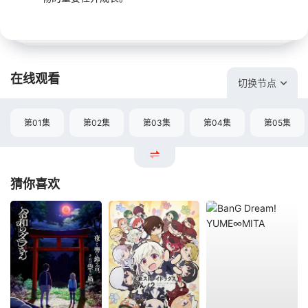
在线观看
切换节点
第01集
第02集
第03集
第04集
第05集
猜你喜欢