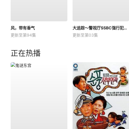
风，带有香气
大追踪〜警视厅SSBC强行犯系〜第二季
更新至第94集
更新至第03集
正在热播