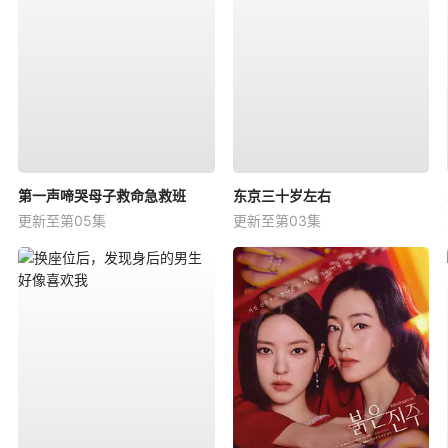
第一声啼哭母子救命急救班
东京三十岁左右
更新至第05集
更新至第03集