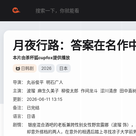
月夜行路：答案在名作
本片由茶杯狐cupfox提供播放
日韩剧
2026
日本
导演：
丸谷俊平
明石广人
主演：
波瑠
麻生久美子
柳俊太郎
作间龙斗
涩川清彦
田中直
更新：
2026-06-11 13:15
备注：
已完结
语言：
日语
剧情：
银座混合酒吧的老板兼跨性别女性野宫露娜（波瑠 饰），
却意外搭档的两人，在意外的相遇后踏上寻找凉子大学前男