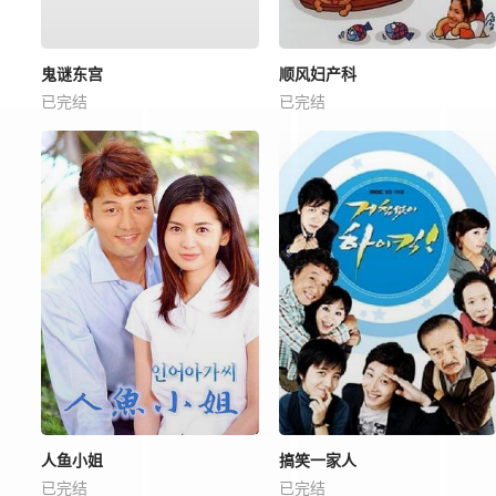
鬼谜东宫
顺风妇产科
已完结
已完结
人鱼小姐
搞笑一家人
已完结
已完结