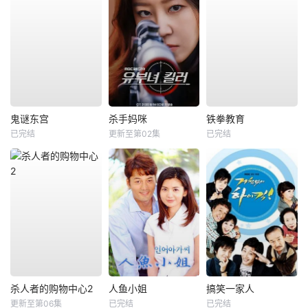
鬼谜东宫
杀手妈咪
铁拳教育
已完结
更新至第02集
已完结
杀人者的购物中心2
人鱼小姐
搞笑一家人
更新至第06集
已完结
已完结