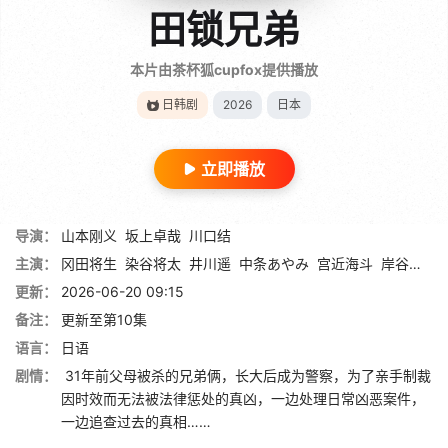
田锁兄弟
本片由茶杯狐cupfox提供播放
日韩剧
2026
日本
立即播放
导演：
山本刚义
坂上卓哉
川口结
主演：
冈田将生
染谷将太
井川遥
中条あやみ
宫近海斗
岸谷五朗
更新：
2026-06-20 09:15
备注：
更新至第10集
语言：
日语
剧情：
31年前父母被杀的兄弟俩，长大后成为警察，为了亲手制裁
因时效而无法被法律惩处的真凶，一边处理日常凶恶案件，
一边追查过去的真相……