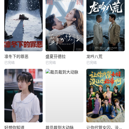
凛冬下的罪恶
盛夏芬德拉
龙吟八荒
已完结
已完结
已完结
好想你知道
裁员裁到大动脉
让你代管女囚，没让你称帝啊