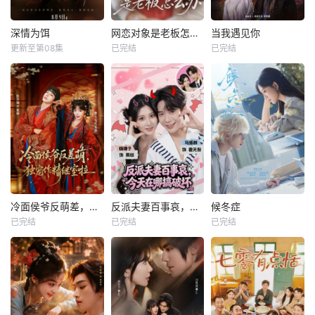
深情为饵
网恋对象是老板怎么办
当我遇见你
更新至第08集
已完结
已完结
冷面侯爷反萌差，独宠作精继室啦
反派夫妻百事哀，今天在哪搞破坏
候冬症
已完结
已完结
已完结