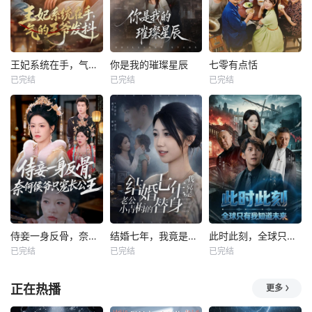
王妃系统在手，气的王爷发抖
你是我的璀璨星辰
七零有点恬
已完结
已完结
已完结
侍妾一身反骨，奈何侯爷只宠长公主
结婚七年，我竟是老公小青梅的替身
此时此刻，全球只有我知道未来
已完结
已完结
已完结
正在热播
更多