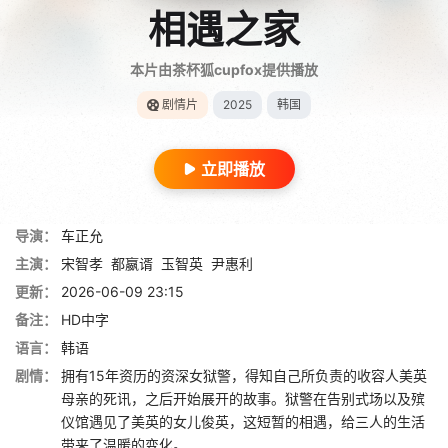
相遇之家
本片由茶杯狐cupfox提供播放
剧情片
2025
韩国
立即播放
导演：
车正允
主演：
宋智孝
都嬴谞
玉智英
尹惠利
更新：
2026-06-09 23:15
备注：
HD中字
语言：
韩语
剧情：
拥有15年资历的资深女狱警，得知自己所负责的收容人美英
母亲的死讯，之后开始展开的故事。狱警在告别式场以及殡
仪馆遇见了美英的女儿俊英，这短暂的相遇，给三人的生活
带来了温暖的变化。