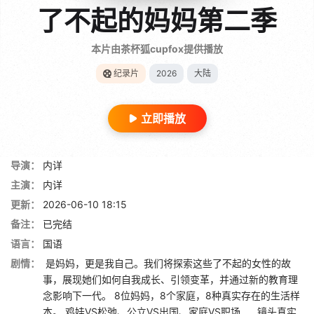
了不起的妈妈第二季
本片由茶杯狐cupfox提供播放
纪录片
2026
大陆
立即播放
导演：
内详
主演：
内详
更新：
2026-06-10 18:15
备注：
已完结
语言：
国语
剧情：
是妈妈，更是我自己。我们将探索这些了不起的女性的故
事，展现她们如何自我成长、引领变革，并通过新的教育理
念影响下一代。 8位妈妈，8个家庭，8种真实存在的生活样
本。 鸡娃VS松弛、公立VS出国、家庭VS职场……镜头真实