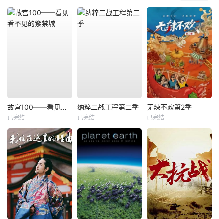
故宫100——看见看不见的紫禁城
纳粹二战工程第二季
无辣不欢第2季
已完结
已完结
已完结