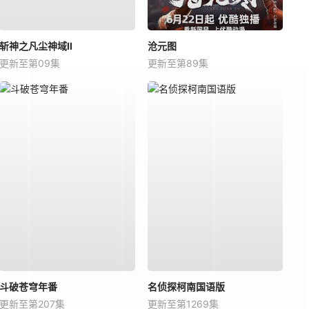
斩神之凡尘神域Ⅱ
沧元图
更新至第09集
更新至第89集
斗破苍穹年番
名侦探柯南国语版
更新至第207集
更新至第1269集