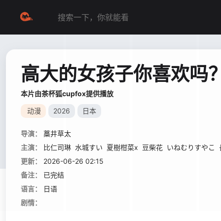
高大的女孩子你喜欢吗
本片由茶杯狐cupfox提供播放
动漫
2026
日本
导演：
藁井草太
主演：
比仁司琳
水城すい
夏樹柑菜x
豆柴花
いねむりすやこ
更新：
2026-06-26 02:15
备注：
已完结
语言：
日语
剧情：