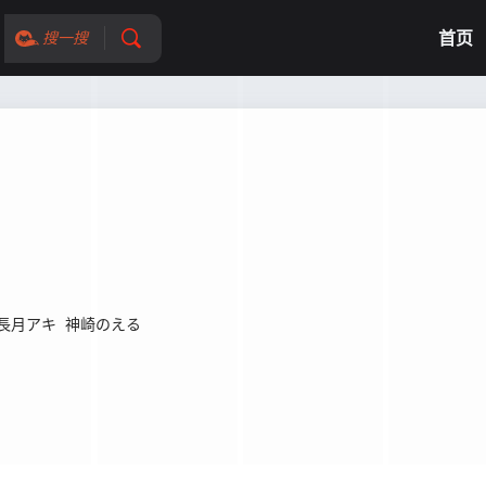
首页
搜一搜
？
長月アキ
神崎のえる