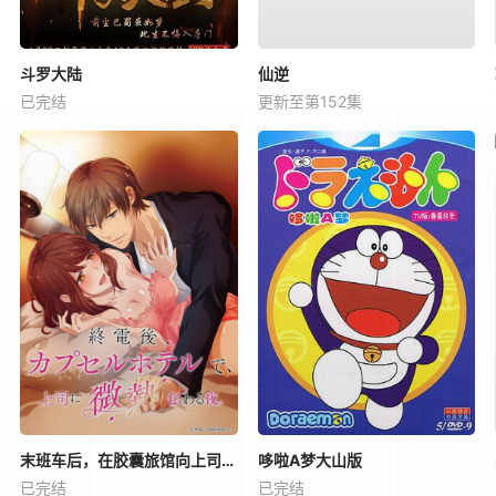
斗罗大陆
仙逆
已完结
更新至第152集
末班车后，在胶囊旅馆向上司传递微热的夜晚
哆啦A梦大山版
已完结
已完结