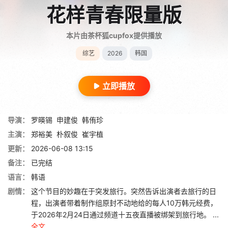
花样青春限量版
本片由茶杯狐cupfox提供播放
综艺
2026
韩国
立即播放
导演：
罗暎锡
申建俊
韩侑珍
主演：
郑裕美
朴叙俊
崔宇植
更新：
2026-06-08 13:15
备注：
已完结
语言：
韩语
剧情：
这个节目的妙趣在于突发旅行。突然告诉出演者去旅行的日
程，出演者带着制作组原封不动地给的每人10万韩元经费，
于2026年2月24日通过频道十五夜直播被绑架到旅行地。 ...
全文