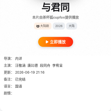
与君同
本片由茶杯狐cupfox提供播放
大陆剧
2026
大陆
立即播放
导演：
内详
主演：
汪敬涵
唐比德
段同舟
李宥呈
更新：
2026-06-19 21:16
备注：
已完结
语言：
国语
剧情：