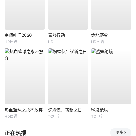
宗师叶问2026
毒战行动
绝地密令
HD国语
HD
HD国语
热血篮球之永不放弃
蜘蛛侠：崭新之日
鲨笼绝境
HD国语
TC中字
TC中字
正在热播
更多