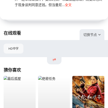
于现身谈判同意还钱。但当曼尼...
全文
在线观看
切换节点
HD中字
猜你喜欢