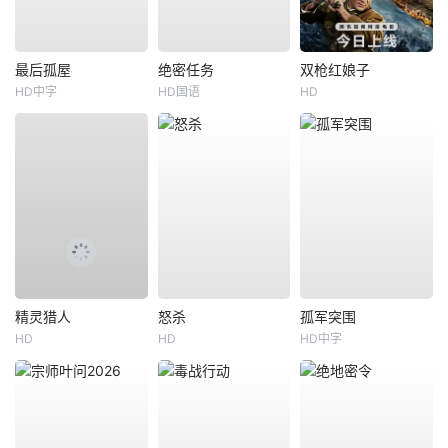
最后孤屋
绝密任务
双枪红娘子
HD中字
HD国语
HD
精灵猎人
怒杀
孤军突围
HD
HD
HD中字