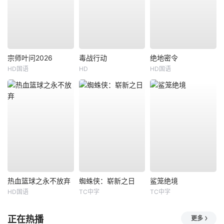
宗师叶问2026
毒战行动
绝地密令
HD国语
HD
HD国语
热血篮球之永不放弃
蜘蛛侠：崭新之日
鲨笼绝境
HD国语
TC中字
TC中字
正在热播
更多