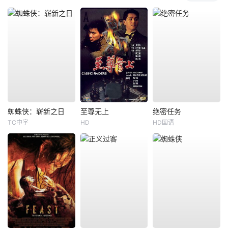
蜘蛛侠：崭新之日
至尊无上
绝密任务
TC中字
HD
HD国语