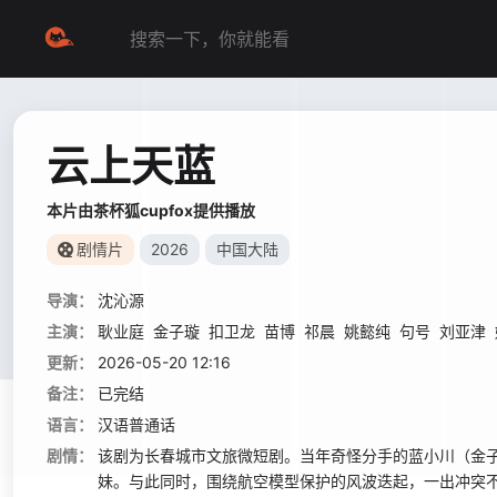
云上天蓝
本片由茶杯狐cupfox提供播放
剧情片
2026
中国大陆
导演：
沈沁源
主演：
耿业庭
金子璇
扣卫龙
苗博
祁晨
姚懿纯
句号
刘亚津
更新：
2026-05-20 12:16
备注：
已完结
语言：
汉语普通话
剧情：
该剧为长春城市文旅微短剧。当年奇怪分手的蓝小川（金子
妹。与此同时，围绕航空模型保护的风波迭起，一出冲突