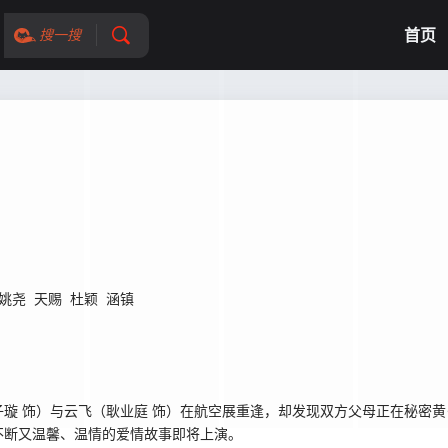
首页
搜一搜
姚尧
天赐
杜颖
涵镇
璇 饰）与云飞（耿业庭 饰）在航空展重逢，却发现双方父母正在秘密
不断又温馨、温情的爱情故事即将上演。