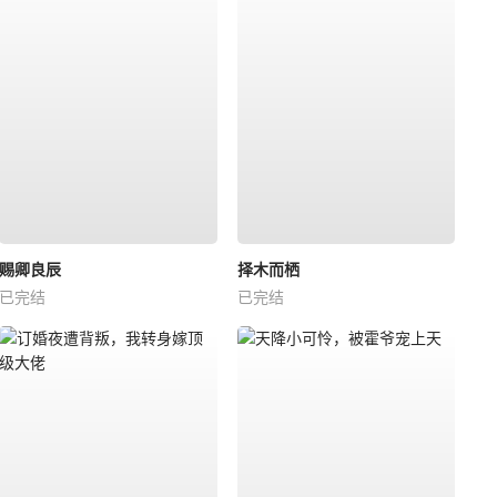
赐卿良辰
择木而栖
已完结
已完结