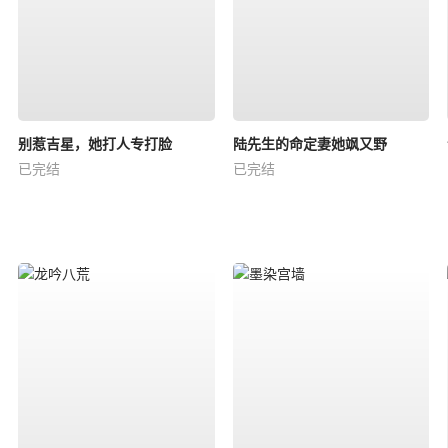
别惹吉星，她打人专打脸
陆先生的命定妻她飒又野
已完结
已完结