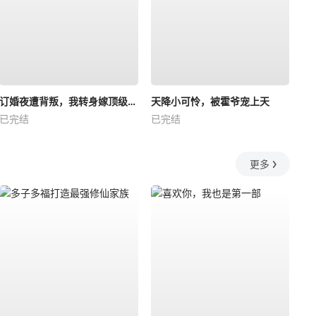
订婚夜遭背叛，我转身嫁顶级大佬
天降小可怜，被霍爷宠上天
已完结
已完结
更多