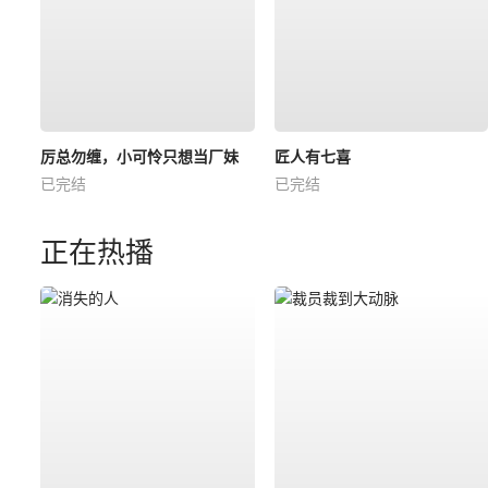
厉总勿缠，小可怜只想当厂妹
匠人有七喜
已完结
已完结
正在热播