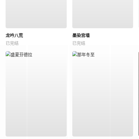
龙吟八荒
墨染宫墙
已完结
已完结