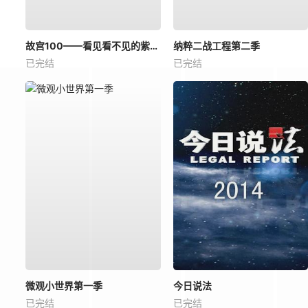
故宫100——看见看不见的紫禁城
纳粹二战工程第二季
已完结
已完结
微观小世界第一季
今日说法
已完结
已完结