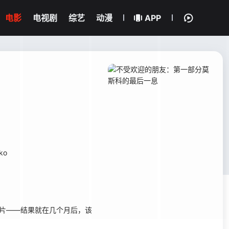
电影
电视剧
综艺
动漫
APP
ko
录片——结果就在几个月后，该