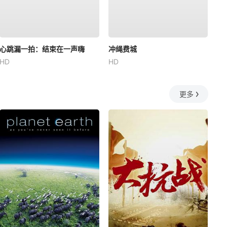
心跳漏一拍：结束在一声嗨
冲绳费城
HD
HD
更多