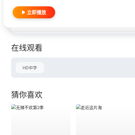
立即播放
在线观看
HD中字
猜你喜欢