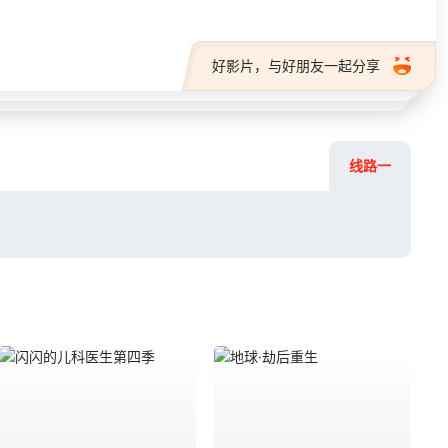
好影片，与好朋友一起分享
线路一