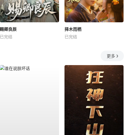
赐卿良辰
择木而栖
已完结
已完结
更多