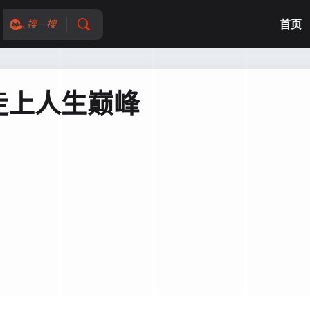
首页
搜一搜
走上人生巅峰