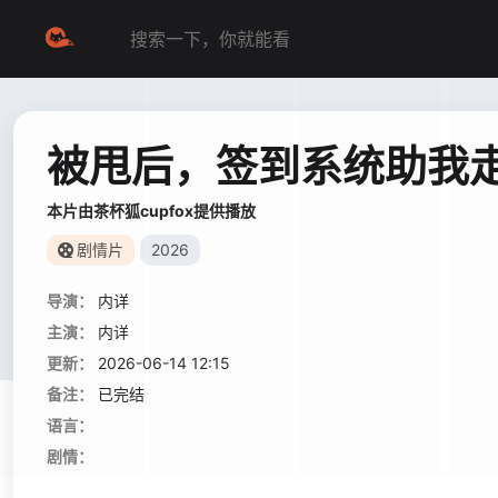
被甩后，签到系统助我
本片由茶杯狐cupfox提供播放
剧情片
2026
导演：
内详
主演：
内详
更新：
2026-06-14 12:15
备注：
已完结
语言：
剧情：