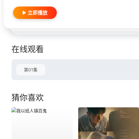
立即播放
在线观看
第01集
猜你喜欢