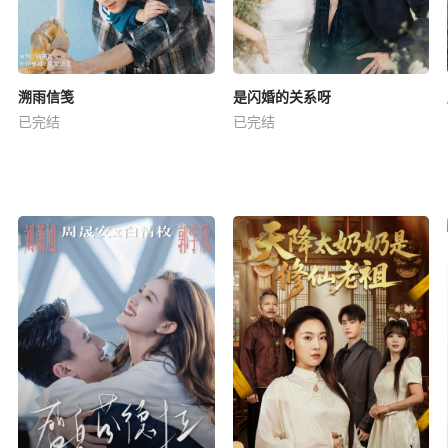
溯雨信笺
是闪婚的关系呀
已完结
已完结