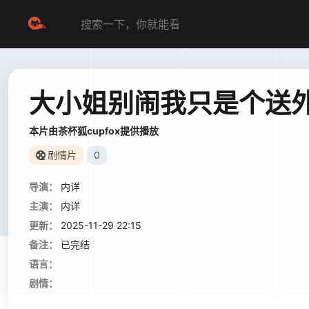
大小姐别闹我只是个送
本片由茶杯狐cupfox提供播放
剧情片
0
导演：
内详
主演：
内详
更新：
2025-11-29 22:15
备注：
已完结
语言：
剧情：