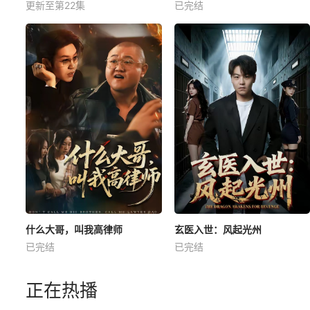
更新至第22集
已完结
什么大哥，叫我高律师
玄医入世：风起光州
已完结
已完结
正在热播