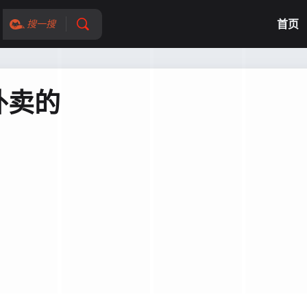
首页
搜一搜
外卖的