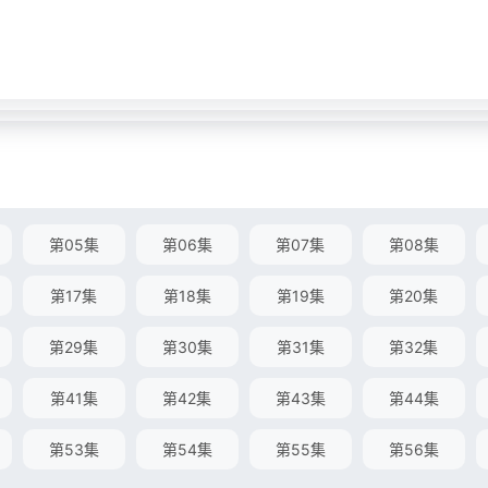
第05集
第06集
第07集
第08集
第17集
第18集
第19集
第20集
第29集
第30集
第31集
第32集
第41集
第42集
第43集
第44集
第53集
第54集
第55集
第56集