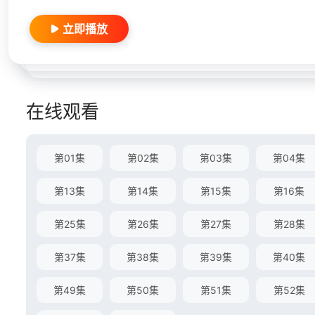
立即播放
在线观看
第01集
第02集
第03集
第04集
第13集
第14集
第15集
第16集
第25集
第26集
第27集
第28集
第37集
第38集
第39集
第40集
第49集
第50集
第51集
第52集