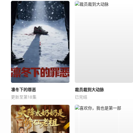
凛冬下的罪恶
裁员裁到大动脉
更新至第18集
已完结