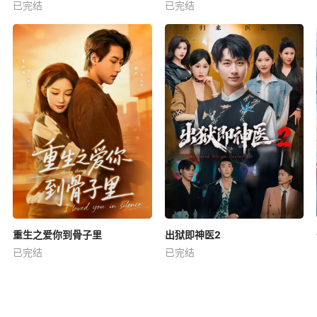
已完结
已完结
重生之爱你到骨子里
出狱即神医2
已完结
已完结