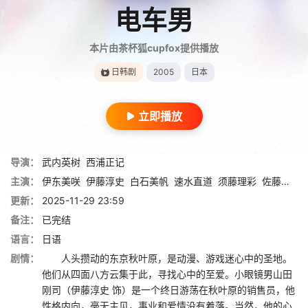
电车男
本片由茶杯狐cupfox提供播放
日韩剧
2005
日本
立即播放
导演：
武内英树
西浦正记
主演：
伊东美咲
伊藤淳史
白石美帆
速水直道
须藤理彩
佐藤江梨子
更新：
2025-11-29 23:59
备注：
已完结
语言：
日语
剧情：
人头攒动的东京秋叶原，是动漫、游戏迷心中的圣地。
他们从四面八方云集于此，寻找心中的至爱。小眼镜男山田
刚司（伊藤淳史 饰）是一个终日游荡在秋叶原的销售员，他
性格内向，毫无主见，事业和爱情没有着落。当然，他的心