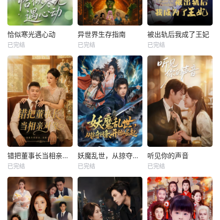
恰似寒光遇心动
异世界生存指南
被出轨后我成了王妃
已完结
已完结
已完结
错把董事长当相亲对象
妖魔乱世，从掠夺词条开始崛起
听见你的声音
已完结
已完结
已完结