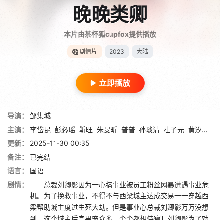
晚晚类卿
本片由茶杯狐cupfox提供播放
剧情片
2023
大陆
立即播放
导演：
邹集城
主演：
李岱昆
彭必瑶
靳旺
朱旻昕
普普
孙琰清
杜子元
黄汐然
姜
更新：
2025-11-30 00:35
备注：
已完结
语言：
国语
剧情：
总裁刘卿影因为一心搞事业被员工粉丝网暴遭遇事业危
机。为了挽救事业，不得不与西梁城主达成交易一一穿越西
梁帮助城主度过生死大劫。但是事业心总裁刘卿影万万没想
到，这个城主后宫男宠众多，个个都想侍寝！刘卿影为了劝