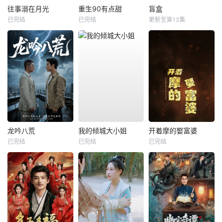
往事溺在月光
重生90有点甜
盲盒
已完结
已完结
更新至第13集
龙吟八荒
我的倾城大小姐
开着摩的娶富婆
已完结
已完结
已完结