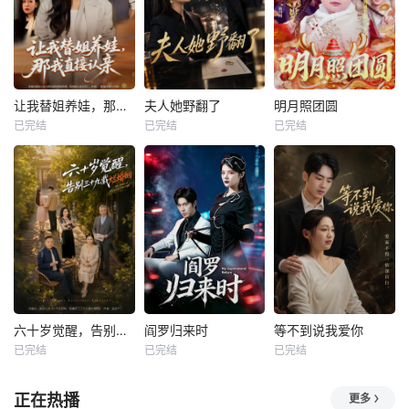
让我替姐养娃，那我直接认亲
夫人她野翻了
明月照团圆
已完结
已完结
已完结
六十岁觉醒，告别三十九载烂婚姻
阎罗归来时
等不到说我爱你
已完结
已完结
已完结
正在热播
更多