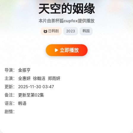
天空的姻缘
本片由茶杯狐cupfox提供播放
日韩剧
2023
韩国
立即播放
导演：
金振亨
主演：
全惠妍
徐翰洁
郑雨妍
更新：
2025-11-30 03:47
备注：
更新至第02集
语言：
韩语
剧情：