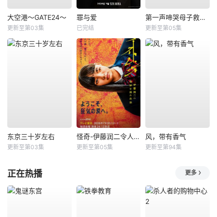
大空港～GATE24～
罪与爱
第一声啼哭母子救命急救班
更新至第03集
已完结
更新至第05集
东京三十岁左右
怪奇-伊藤润二令人彻夜难眠的奇异故事－
风，带有香气
更新至第03集
更新至第05集
更新至第94集
正在热播
更多