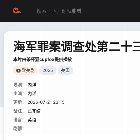
海军罪案调查处第二十
本片由茶杯狐cupfox提供播放
欧美剧
2025
美国
导演：
内详
主演：
内详
更新：
2026-07-21 23:15
备注：
已完结
语言：
英语
剧情：