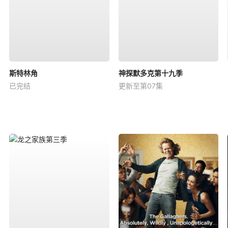
斯特林角
神探默多克第十九季
已完结
更新至第07集