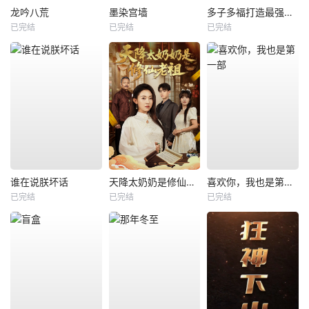
龙吟八荒
墨染宫墙
多子多福打造最强修仙家族
已完结
已完结
已完结
谁在说朕坏话
天降太奶奶是修仙老祖
喜欢你，我也是第一部
已完结
已完结
已完结