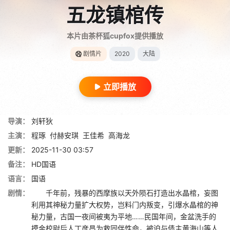
五龙镇棺传
本片由茶杯狐cupfox提供播放
剧情片
2020
大陆
立即播放
导演：
刘轩狄
主演：
程琢
付赫安琪
王佳希
高海龙
更新：
2025-11-30 03:57
备注：
HD国语
语言：
国语
剧情：
千年前，残暴的西摩族以天外陨石打造出水晶棺，妄图
利用其神秘力量扩大权势，岂料门内叛变，引爆水晶棺的神
秘力量，古国一夜间被夷为平地……民国年间，金盆洗手的
摸金校尉后人丁彦昌为救同伴性命，被迫与债主黄海山等人