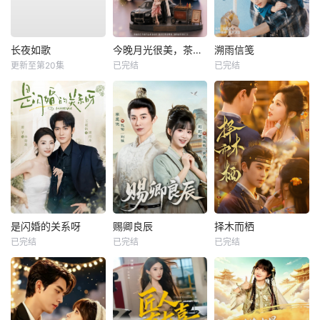
长夜如歌
今晚月光很美，茶香四溢
溯雨信笺
更新至第20集
已完结
已完结
是闪婚的关系呀
赐卿良辰
择木而栖
已完结
已完结
已完结