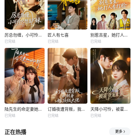
厉总勿缠，小可怜只想当厂妹
匠人有七喜
别惹吉星，她打人专打脸
已完结
已完结
已完结
陆先生的命定妻她飒又野
订婚夜遭背叛，我转身嫁顶级大佬
天降小可怜，被霍爷宠上天
已完结
已完结
已完结
正在热播
更多