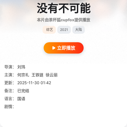
没有不可能
本片由茶杯狐cupfox提供播放
综艺
2021
大陆
立即播放
导演：
刘玮
主演：
何宗礼
王铁链
徐云丽
更新：
2025-11-30 01:42
备注：
已完结
语言：
国语
剧情：