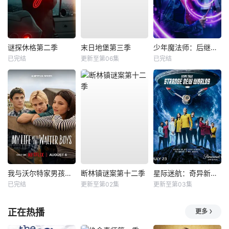
谜探休格第二季
末日地堡第三季
少年魔法师：后继者第三季
已完结
更新至第06集
已完结
我与沃尔特家男孩的生活第三季
断林镇谜案第十二季
星际迷航：奇异新世界第四季
已完结
更新至第02集
更新至第03集
正在热播
更多