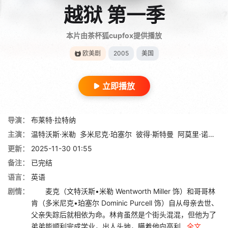
越狱 第一季
本片由茶杯狐cupfox提供播放
欧美剧
2005
美国
立即播放
导演：
布莱特·拉特纳
主演：
温特沃斯·米勒
多米尼克·珀塞尔
彼得·斯特曼
阿莫里·诺拉斯科
更新：
2025-11-30 01:55
备注：
已完结
语言：
英语
剧情：
麦克（文特沃斯•米勒 Wentworth Miller 饰）和哥哥林
肯（多米尼克•珀塞尔 Dominic Purcell 饰）自从母亲去世、
父亲失踪后就相依为命。林肯虽然是个街头混混，但他为了
弟弟能顺利完成学业，出人头地，瞒着他向高利...
全文