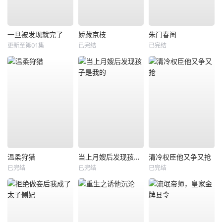
一旦被发现就完了
娇藏京枝
朱门春闺
更新至第01集
已完结
已完结
温柔狩猎
当上月嫂后发现孩子是我的
清冷权臣他又争又抢
已完结
已完结
已完结