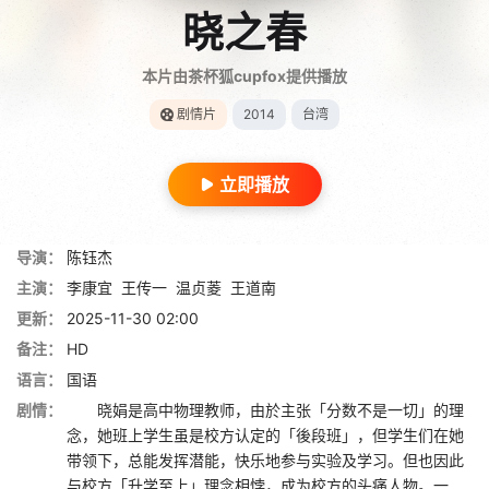
晓之春
本片由茶杯狐cupfox提供播放
剧情片
2014
台湾
立即播放
导演：
陈钰杰
主演：
李康宜
王传一
温贞菱
王道南
更新：
2025-11-30 02:00
备注：
HD
语言：
国语
剧情：
晓娟是高中物理教师，由於主张「分数不是一切」的理
念，她班上学生虽是校方认定的「後段班」，但学生们在她
带领下，总能发挥潜能，快乐地参与实验及学习。但也因此
与校方「升学至上」理念相悖，成为校方的头痛人物。一