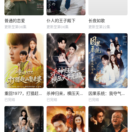
普通的恋爱
仆人的王子殿下
长夜如歌
更新至第06集
更新至第06集
更新至第22集
重回1977，打猎赶山娶老婆
杀神归来，横压天下无敌
因果系统：我夺气运救苍生
已完结
已完结
已完结