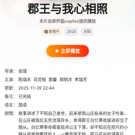
郡王与我心相照
本片由茶杯狐cupfox提供播放
剧情片
2025
大陆
立即播放
导演：
张璞
主演：
陈瑞丰
邓灵枢
那馨
郑明洋
李瑞芳
更新：
2025-11-29 22:44
备注：
已完结
语言：
国语
剧情：
故事讲述了不知自己身世，前来翠雨山庄投亲的女子怜香，
在山庄被毁后无奈流落异乡，幸得郡王白忆寒收留进府当了
随从。白忆寒奉命密查民间公主下落，却不知近在咫尺的小
随从就是他要找的人，一番有惊无险，抓马百出的调查后，