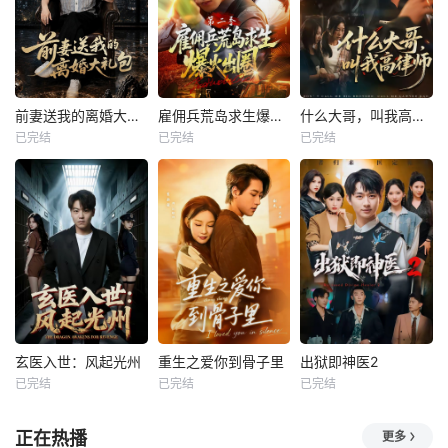
前妻送我的离婚大礼包
雇佣兵荒岛求生爆火出圈第二季
什么大哥，叫我高律师
已完结
已完结
已完结
玄医入世：风起光州
重生之爱你到骨子里
出狱即神医2
已完结
已完结
已完结
正在热播
更多