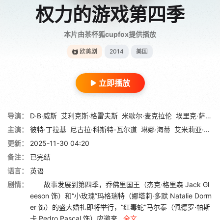
权力的游戏第四季
本片由茶杯狐cupfox提供播放
欧美剧
2014
美国
立即播放
导演：
D·B·威斯
艾利克斯·格雷夫斯
米歇尔·麦克拉伦
埃里克·萨哈罗夫
主演：
彼特·丁拉基
尼古拉·科斯特-瓦尔道
琳娜·海蒂
艾米莉亚·克拉克
更新：
2025-11-30 04:20
备注：
已完结
语言：
英语
剧情：
故事发展到第四季，乔佛里国王（杰克·格里森 Jack Gl
eeson 饰）和“小玫瑰”玛格瑞特（娜塔莉·多默 Natalie Dorm
er 饰）的盛大婚礼即将举行，“红毒蛇”马尔泰（佩德罗·帕斯
卡 Pedro Pascal 饰）应邀来...
全文