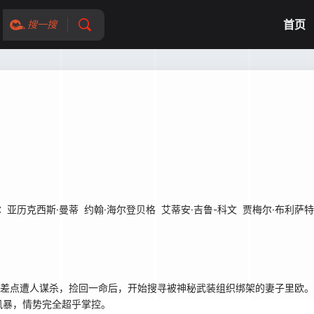
首页
搜一搜
尔
亚历克西斯·曼蒂
约翰·海尔登贝格
艾蒂安·吉鲁-科文
贾梅尔·布利萨特
net 饰）差点遭人谋杀，捡回一命后，开始搜寻被神秘武装组织绑架的妻子里
风暴，情势完全超乎掌控。