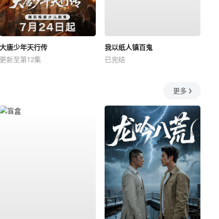
大唐少年天行传
我以纸人镇百鬼
更新至第12集
已完结
更多