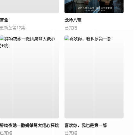
盲盒
龙吟八荒
更新至第12集
已完结
醉吻夜她一撒娇桀骜大佬心狂跳
喜欢你，我也是第一部
已完结
已完结