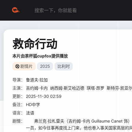
救命行动
本片由茶杯狐cupfox提供播放
剧情片
2025
比利时
导演：
鲁道夫·拉加
主演：
吉约姆·卡内
纳西姆·斯艾哈迈德
琪塔·昂罗
斯特芬·凯亚
更新：
2025-11-30 02:59
备注：
HD中字
语言：
法语
剧情：
弗兰克·拉札雷夫（吉约姆·卡内 Guillaume Ca
一员，如今往事再度找上门来，他也卷入事关国家高层的