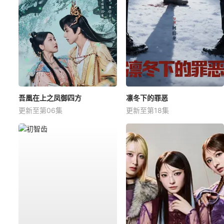
吾凰在上之凤御四方
凛冬下的罪恶
更新至第06集
更新至第18集