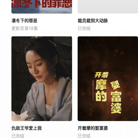
凛冬下的罪恶
裁员裁到大动脉
更新至第18集
已完结
仇敌王爷爱上我
开着摩的娶富婆
已完结
已完结