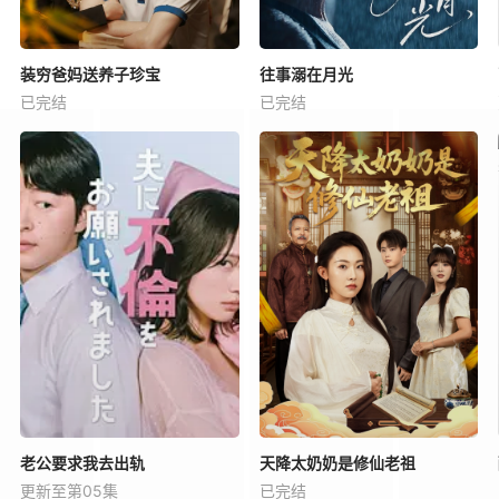
装穷爸妈送养子珍宝
往事溺在月光
已完结
已完结
老公要求我去出轨
天降太奶奶是修仙老祖
更新至第05集
已完结