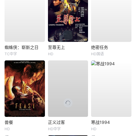
蜘蛛侠：崭新之日
至尊无上
绝密任务
TC中字
HD
HD国语
兽餐
正义过客
寒战1994
HD
HD中字
HD