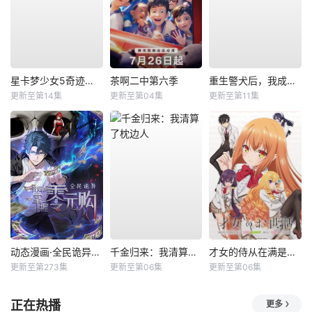
星卡梦少女5奇迹绽放
茶啊二中第六季
重生警犬后，我成了名侦探？
更新至第14集
更新至第04集
更新至第11集
动态漫画·全民诡异：开局掌握零元购
千金归来：我清算了枕边人
才女的侍从在满是高岭之花的贵族学校暗中照顾（毫无生活自理能力的）学院第一大小姐
更新至第273集
更新至第06集
更新至第06集
正在热播
更多