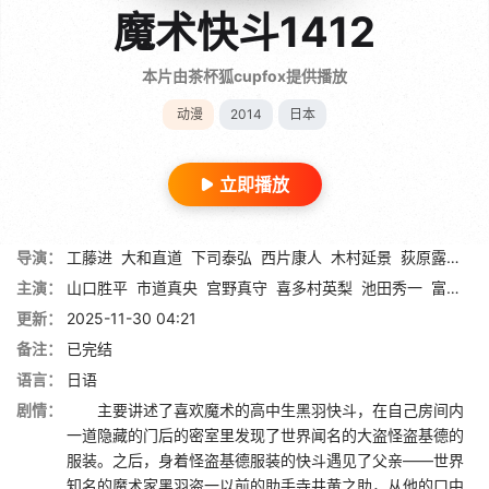
魔术快斗1412
本片由茶杯狐cupfox提供播放
动漫
2014
日本
立即播放
导演：
工藤进
大和直道
下司泰弘
西片康人
木村延景
荻原露光
石
主演：
山口胜平
市道真央
宫野真守
喜多村英梨
池田秀一
富泽美智惠
更新：
2025-11-30 04:21
备注：
已完结
语言：
日语
剧情：
主要讲述了喜欢魔术的高中生黑羽快斗，在自己房间内
一道隐藏的门后的密室里发现了世界闻名的大盗怪盗基德的
服装。之后，身着怪盗基德服装的快斗遇见了父亲——世界
知名的魔术家黑羽盗一以前的助手寺井黄之助，从他的口中