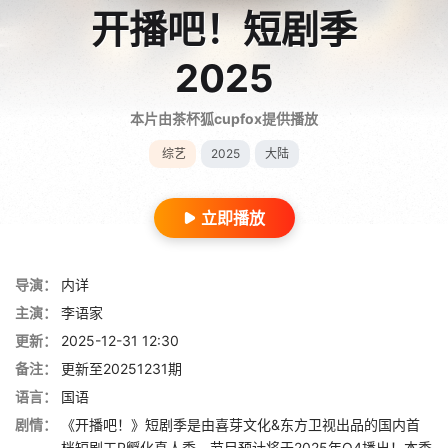
开播吧！短剧季
2025
本片由茶杯狐cupfox提供播放
综艺
2025
大陆
立即播放
导演：
内详
主演：
李语家
更新：
2025-12-31 12:30
备注：
更新至20251231期
语言：
国语
剧情：
《开播吧！》短剧季是由喜芽文化&东方卫视出品的国内首
档短剧工P孵化真人秀，节目预计将于2025年Q4播出！本季