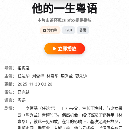
他的一生粤语
本片由茶杯狐cupfox提供播放
港台剧
1981
香港
立即播放
导演：
招振强
主演：
任达华
刘雪华
林嘉华
周秀兰
容朱迪
更新：
2025-11-30 03:26
备注：
已完结
语言：
粤语
剧情：
李恒基（任达华），自小丧父，生长于渔村，与少女采
云（周秀兰）青梅竹马。偶然机会，结识富家子郭英年（林
嘉华），彼此一见如故。在年的影响下，基决定离开故乡，
到都市闯一番事业。入城之前，他与云成婚，以便母亲有云