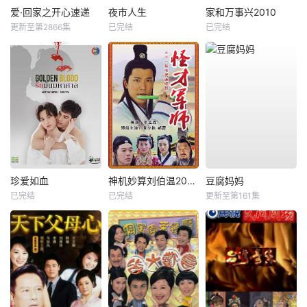
爱·回家之开心速递
夜市人生
家和万事兴2010
更新至第2866集
已完结
已完结
珍爱如血
神机妙算刘伯温2006
豆腐妈妈
已完结
已完结
更新至第161集