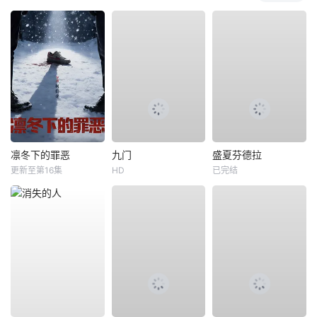
凛冬下的罪恶
九门
盛夏芬德拉
更新至第16集
HD
已完结