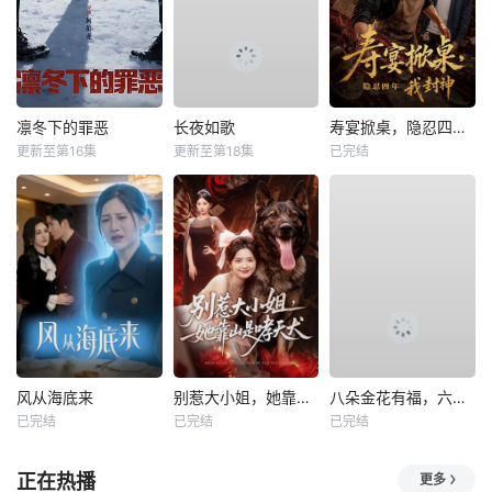
凛冬下的罪恶
长夜如歌
寿宴掀桌，隐忍四年我封神
更新至第16集
更新至第18集
已完结
风从海底来
别惹大小姐，她靠山是哮天犬
八朵金花有福，六零猎户爹进山挖宝藏
已完结
已完结
已完结
正在热播
更多