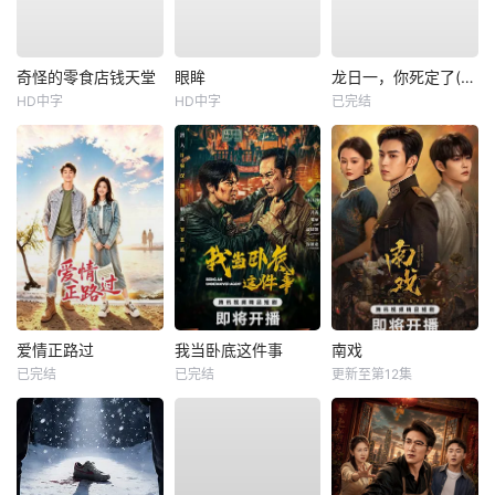
奇怪的零食店钱天堂
眼眸
龙日一，你死定了(短剧)
HD中字
HD中字
已完结
爱情正路过
我当卧底这件事
南戏
已完结
已完结
更新至第12集