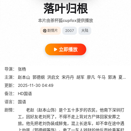
落叶归根
本片由茶杯狐cupfox提供播放
剧情片
2007
大陆
立即播放
导演：
张杨
主演：
赵本山
郭德纲
洪启文
宋丹丹
胡军
廖凡
午马
郭涛
夏雨
更新：
2025-11-30 04:49
备注：
HD国语
语言：
国语
剧情：
老赵（赵本山饰）是个五十多岁的农民，他南下深圳打
工，因好友老刘死了，不得不走上背对方尸体回家安葬之
旅。他先把老刘伪装成醉鬼，混上长途车，却不幸在途中遇
上劫匪（郭德纲等饰）。救了一车人钱财的他反而给乘客赶