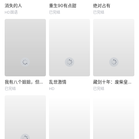
消失的人
重生90有点甜
绝对占有
HD国语
已完结
已完结
我有八个姐姐，但是他们都是弟控2
乱世激情
藏剑十年：废柴皇子竟是绝世强龙
已完结
HD
已完结