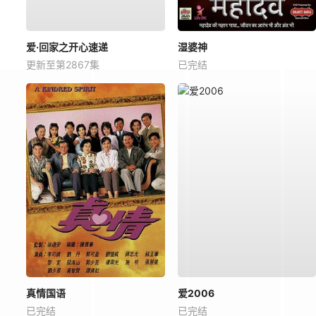
爱·回家之开心速递
湿婆神
更新至第2867集
已完结
真情国语
爱2006
已完结
已完结