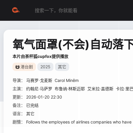
氧气面罩(不会)自动落
本片由茶杯狐cupfox提供播放
港台剧
2025
其它
导演：
马赛罗·戈麦斯
Carol Minêm
主演：
约翰尼·马萨罗
布鲁纳·林斯迈耶
艾米拉·盖德斯
卡拉·里
更新：
2026-01-20 22:30
备注：
已完结
语言：
其它
剧情：
Follows the employees of airlines companies who have s