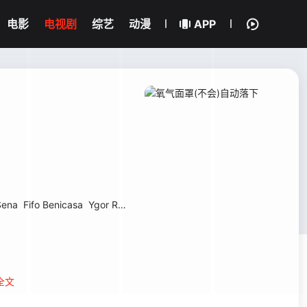
电影
电视剧
综艺
动漫
APP
Sena
Fifo Benicasa
Ygor Ribeiro Marçal
韦恩·马里尼奥
朱利奥·马查多
全文