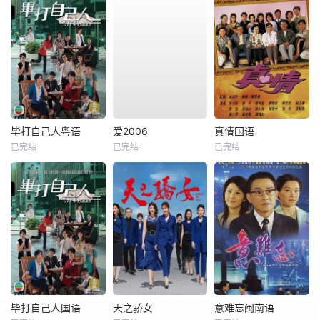
毕打自己人粤语
爱2006
真情国语
已完结
已完结
已完结
毕打自己人国语
天之骄女
意难忘闽南语