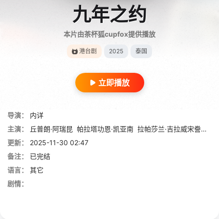
九年之约
本片由茶杯狐cupfox提供播放
港台剧
2025
泰国
立即播放
导演：
内详
主演：
丘普朗·阿瑞昆
帕拉塔功恩·凯亚南
拉帕莎兰·吉拉威宋誊功
科
更新：
2025-11-30 02:47
备注：
已完结
语言：
其它
剧情：