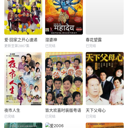
爱·回家之开心速递
湿婆神
春花望露
更新至第2867集
已完结
已完结
夜市人生
皆大欢喜时装版粤语
天下父母心
已完结
已完结
已完结