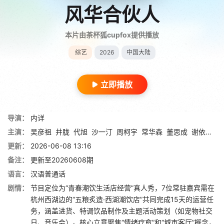
风华合伙人
本片由茶杯狐cupfox提供播放
综艺
2026
中国大陆
立即播放
导演：
内详
主演：
吴彦祖
井胧
代旭
沙一汀
周柯宇
常华森
董思成
谢依霖
小
更新：
2026-06-08 13:16
备注：
更新至20260608期
语言：
汉语普通话
剧情：
节目定位为“青春潮饮生活店经营”真人秀，7位常驻嘉宾需在
杭州西湖边的“五粮炙造·西湖潮饮店”共同完成15天的运营任
务，涵盖进货、特调饮品制作及主题活动策划（如宠物社交
日、音乐会）。核心立意聚焦“情绪疗愈”和“城市客厅”概念，