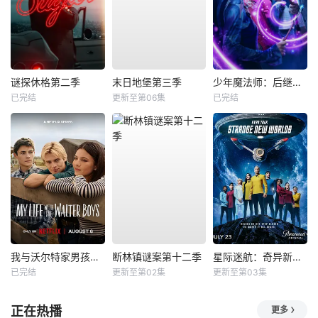
谜探休格第二季
末日地堡第三季
少年魔法师：后继者第三季
已完结
更新至第06集
已完结
我与沃尔特家男孩的生活第三季
断林镇谜案第十二季
星际迷航：奇异新世界第四季
已完结
更新至第02集
更新至第03集
正在热播
更多