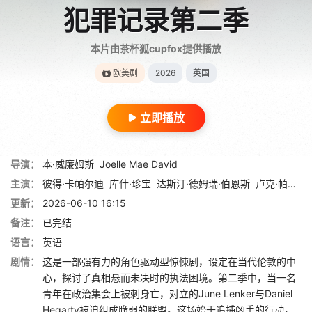
犯罪记录第二季
本片由茶杯狐cupfox提供播放
欧美剧
2026
英国
立即播放
导演：
本·威廉姆斯
Joelle Mae David
主演：
彼得·卡帕尔迪
库什·珍宝
达斯汀·德姆瑞·伯恩斯
卢克·帕斯夸里诺
更新：
2026-06-10 16:15
备注：
已完结
语言：
英语
剧情：
这是一部强有力的角色驱动型惊悚剧，设定在当代伦敦的中
心，探讨了真相悬而未决时的执法困境。第二季中，当一名
青年在政治集会上被刺身亡，对立的June Lenker与Daniel
Hegarty被迫组成脆弱的联盟。这场始于追捕凶手的行动，