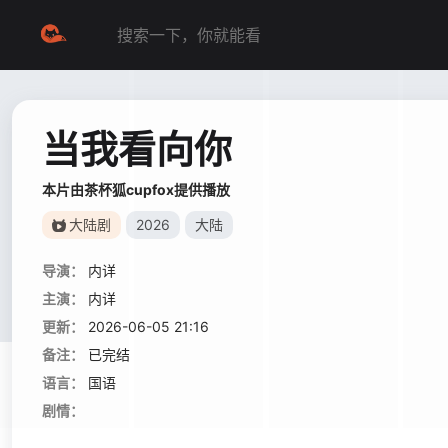
当我看向你
本片由茶杯狐cupfox提供播放
大陆剧
2026
大陆
导演：
内详
主演：
内详
更新：
2026-06-05 21:16
备注：
已完结
语言：
国语
剧情：