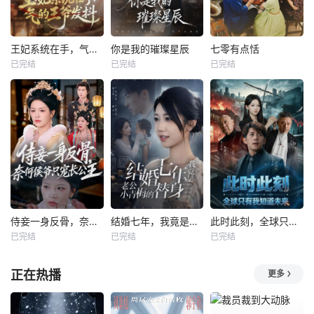
王妃系统在手，气的王爷发抖
你是我的璀璨星辰
七零有点恬
已完结
已完结
已完结
侍妾一身反骨，奈何侯爷只宠长公主
结婚七年，我竟是老公小青梅的替身
此时此刻，全球只有我知道未来
已完结
已完结
已完结
正在热播
更多