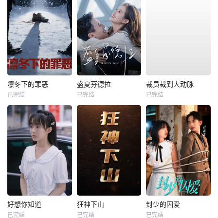
凛冬下的罪恶
盛夏芬德拉
裁员裁到大动脉
已完结
已完结
已完结
好想你知道
狂神下山
封少的囚爱
已完结
已完结
已完结