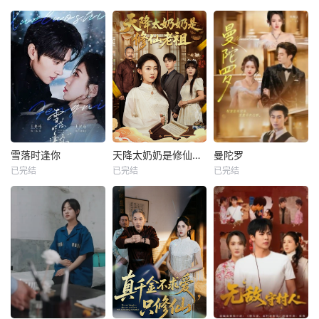
雪落时逢你
天降太奶奶是修仙老祖
曼陀罗
已完结
已完结
已完结