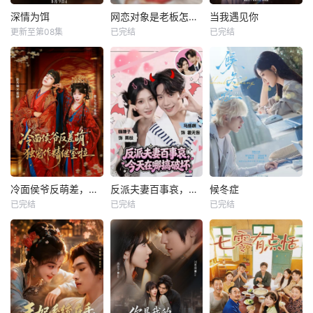
深情为饵
网恋对象是老板怎么办
当我遇见你
更新至第08集
已完结
已完结
冷面侯爷反萌差，独宠作精继室啦
反派夫妻百事哀，今天在哪搞破坏
候冬症
已完结
已完结
已完结