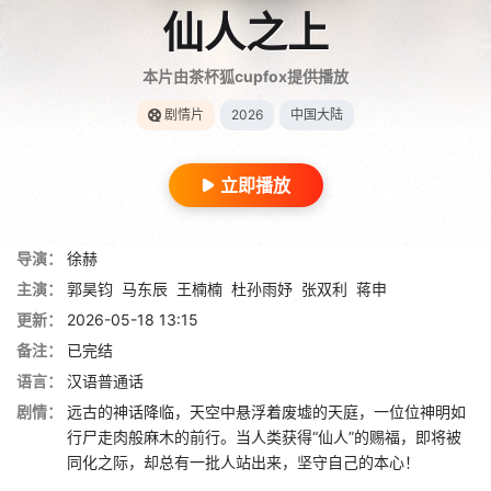
仙人之上
本片由茶杯狐cupfox提供播放
剧情片
2026
中国大陆
立即播放
导演：
徐赫
主演：
郭昊钧
马东辰
王楠楠
杜孙雨妤
张双利
蒋申
更新：
2026-05-18 13:15
备注：
已完结
语言：
汉语普通话
剧情：
远古的神话降临，天空中悬浮着废墟的天庭，一位位神明如
行尸走肉般麻木的前行。当人类获得“仙人”的赐福，即将被
同化之际，却总有一批人站出来，坚守自己的本心！