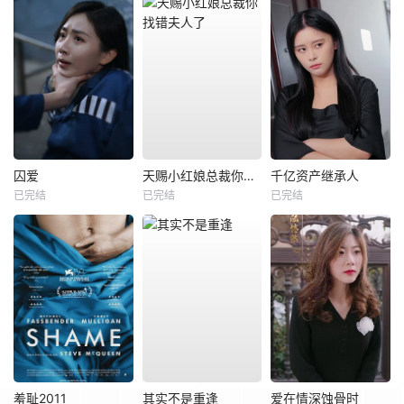
囚爱
天赐小红娘总裁你找错夫人了
千亿资产继承人
已完结
已完结
已完结
羞耻2011
其实不是重逢
爱在情深蚀骨时