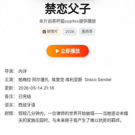
禁恋父子
本片由茶杯狐cupfox提供播放
剧情片
2026
墨西哥
立即播放
导演：
内详
主演：
帕梅拉·阿尔曼扎
埃里克·埃利亚斯
Graco Sendel
更新：
2026-05-14 21:16
备注：
已完结
语言：
西班牙语
剧情：
短短几分钟内，一位律师的世界开始崩塌——当她造访未婚
夫的家族庄园时，与未来继子竟产生了难以抗拒的羁绊。