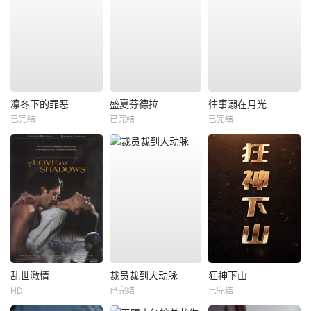
凛冬下的罪恶
盛夏芬德拉
往事溺在月光
已完结
已完结
已完结
乱世激情
裁员裁到大动脉
狂神下山
HD
已完结
已完结